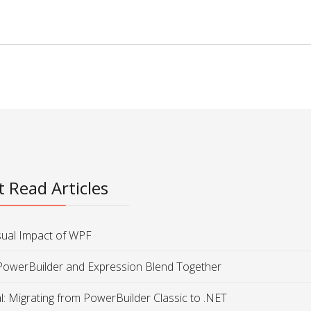
 Read Articles
sual Impact of WPF
PowerBuilder and Expression Blend Together
al: Migrating from PowerBuilder Classic to .NET