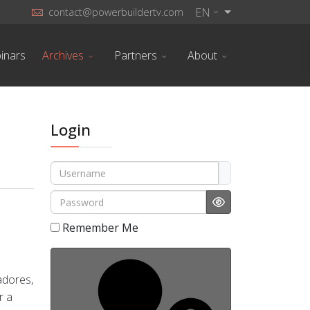
EN
contact@powerbuildertv.com
inars
Archives
Partners
About
Login
Username
Password
Show Password
Remember Me
adores,
r a