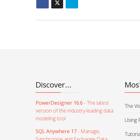
Discover...
Most
PowerDesigner 16.6
- The latest
The Vi
version of the industry-leading data
modeling tool
Using 
SQL Anywhere 17
- Manage,
Tutori
Synchronize and Exchange Data