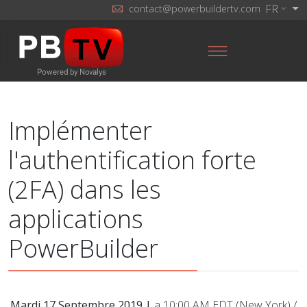
FR
contact@powerbuildertv.com
Implémenter
l'authentification forte
(2FA) dans les
applications
PowerBuilder
Mardi 17 Septembre 2019 |
a 10:00 AM EDT (New York) /