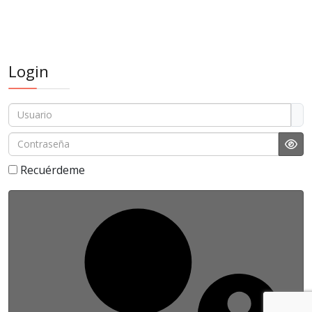
Login
Usuario
Contraseña
Sho
Recuérdeme